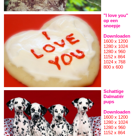
"I love you"
op een
snoepje
Downloaden
1600 x 1200
1280 x 1024
1280 x 960
1152 x 864
1024 x 768
800 x 600
Schattige
Dalmatiër
pups
Downloaden
1600 x 1200
1280 x 1024
1280 x 960
1152 x 864