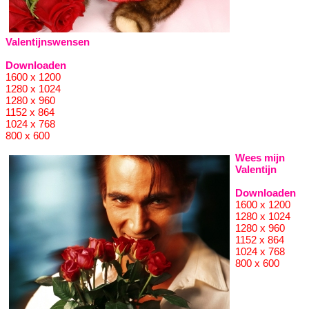
Valentijnswensen
Downloaden
1600 x 1200
1280 x 1024
1280 x 960
1152 x 864
1024 x 768
800 x 600
Wees mijn
Valentijn
Downloaden
1600 x 1200
1280 x 1024
1280 x 960
1152 x 864
1024 x 768
800 x 600