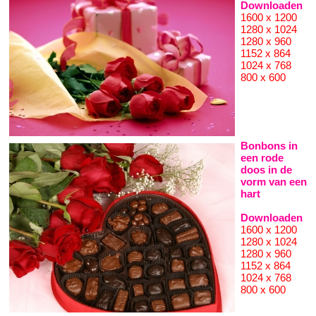
Downloaden
1600 x 1200
1280 x 1024
1280 x 960
1152 x 864
1024 x 768
800 x 600
Bonbons in
een rode
doos in de
vorm van een
hart
Downloaden
1600 x 1200
1280 x 1024
1280 x 960
1152 x 864
1024 x 768
800 x 600