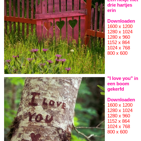
drie hartjes
erin
Downloaden
1600 x 1200
1280 x 1024
1280 x 960
1152 x 864
1024 x 768
800 x 600
"I love you" in
een boom
gekerfd
Downloaden
1600 x 1200
1280 x 1024
1280 x 960
1152 x 864
1024 x 768
800 x 600