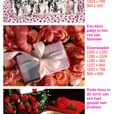
1024 x 768
800 x 600
Een klein
pakje in een
zee van
bloemen
Downloaden
1600 x 1200
1280 x 1024
1280 x 960
1152 x 864
1024 x 768
800 x 600
Rode doos in
de vorm van
een hart
gevuld met
pralines