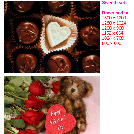
Sweetheart
Downloaden
1600 x 1200
1280 x 1024
1280 x 960
1152 x 864
1024 x 768
800 x 600