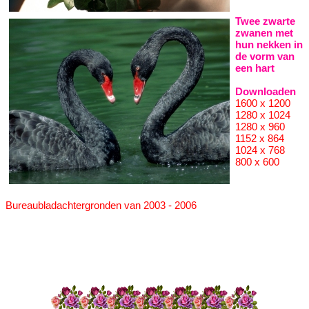
Twee zwarte
zwanen met
hun nekken in
de vorm van
een hart
Downloaden
1600 x 1200
1280 x 1024
1280 x 960
1152 x 864
1024 x 768
800 x 600
Bureaubladachtergronden van 2003 - 2006