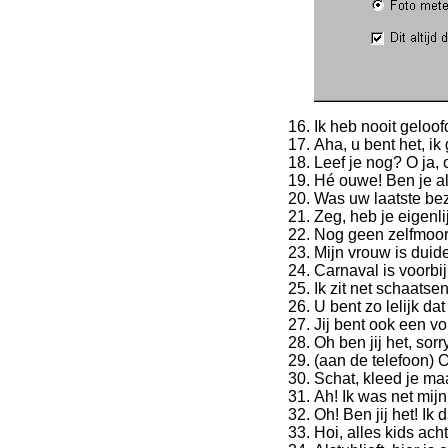
Ik heb nooit geloo
Aha, u bent het, ik
Leef je nog? O ja, 
Hé ouwe! Ben je a
Was uw laatste bez
Zeg, heb je eigenli
Nog geen zelfmoord
Mijn vrouw is duide
Carnaval is voorbij
Ik zit net schaatse
U bent zo lelijk d
Jij bent ook een v
Oh ben jij het, sorry
(aan de telefoon) Oh
Schat, kleed je maa
Ah! Ik was net mijn
Oh! Ben jij het! Ik
Hoi, alles kids achter d