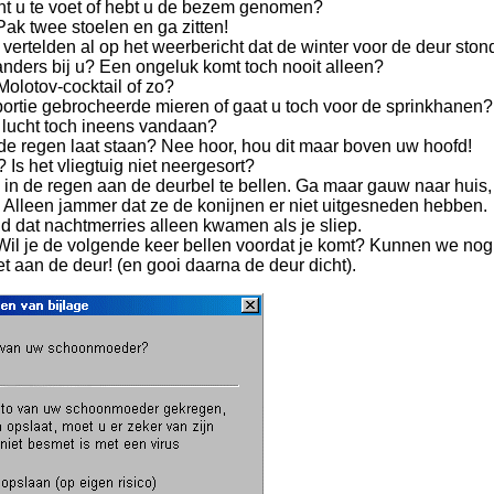
nt u te voet of hebt u de bezem genomen?
k twee stoelen en ga zitten!
 vertelden al op het weerbericht dat de winter voor de deur stond
anders bij u? Een ongeluk komt toch nooit alleen?
Molotov-cocktail of zo?
 portie gebrocheerde mieren of gaat u toch voor de sprinkhanen?
 lucht toch ineens vandaan?
n de regen laat staan? Nee hoor, hou dit maar boven uw hoofd!
Is het vliegtuig niet neergesort?
u in de regen aan de deurbel te bellen. Ga maar gauw naar huis, 
! Alleen jammer dat ze de konijnen er niet uitgesneden hebben.
tijd dat nachtmerries alleen kwamen als je sliep.
Wil je de volgende keer bellen voordat je komt? Kunnen we nog
et aan de deur! (en gooi daarna de deur dicht).