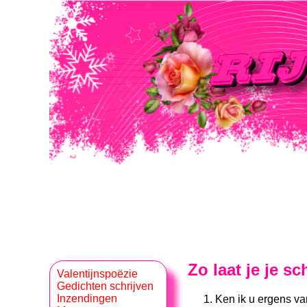
Zo laat je je 
Valentijnspoëzie
Gedichten schrijven
Inzendingen
Ken ik u ergens va