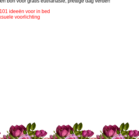
 een bon voor gratis euthanasie, prettige dag verder!
 101 ideeën voor in bed
ksuele voorlichting