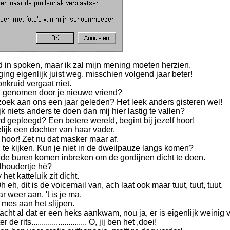
fd in spoken, maar ik zal mijn mening moeten herzien.
 ging eigenlijk juist weg, misschien volgend jaar beter!
onkruid vergaat niet.
l genomen door je nieuwe vriend?
oek aan ons een jaar geleden? Het leek anders gisteren wel!
jk niets anders te doen dan mij hier lastig te vallen?
 gepleegd? Een betere wereld, begint bij jezelf hoor!
lijk een dochter van haar vader.
 hoor! Zet nu dat masker maar af.
n te kijken. Kun je niet in de dweilpauze langs komen?
at de buren komen inbreken om de gordijnen dicht te doen.
olhoudertje hè?
 het katteluik zit dicht.
 eh, dit is de voicemail van, ach laat ook maar tuut, tuut, tuut.
r weer aan. 't is je ma.
 mes aan het slijpen.
 dacht al dat er een heks aankwam, nou ja, er is eigenlijk weinig v
e rits........................... O, jij ben het ,doei!