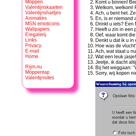
Moppen
Komt u binnen! Be
Valentijnskaarten
Welkom, welkom! Pa
Valentijnshartjes
Ach, u bent het. Ze
Animaties
En, is er niemand 
MSN emoticons
Drinkt u iets? Een 
Wallpapers
Heeft u zin in een
Eregalerij
Oef, waar komt die
Links
Denkt u dat ik u i
Privacy
Hoe was de vlucht? 
E-mail
Ach, wat staat u n
Home
Wat een leuk jasje
Jeetje, ik dacht al
Rijm.nu
Bij het weggaan: "
Moppentap
Sorry, wij kopen ni
Valentijnsites