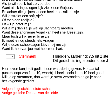
Als je wil zou ik het zo voordoen
Want als ik in jou ogen kijk zie ik een Galjoen.
En achter die galjoen zit een heel mooi stil meisje
Wil je straks een softijsje?
Of toch een radijsje?
Of wil je beter mij?
Wil je mij dan zal je wel op Jachtpartij moeten
Want deze anonieme Vogel kan heel snel Bezet zijn.
Maar toch wil ik liever bij je zijn
Ik moet je nog steeds iets vragen
Wil je deze schooldagen Liever bij me zijn
Want Ik hou van jou met heel men hart.
Stemmen!
Huidige waardering:
7.5
uit 2 s
Dit gedicht is ingezonden door
Hierboven kun je dit gedicht een waardering geven. Het aantal
punten loopt van 1 tot 10, waarbij 1 heel slecht is en 10 heel goed.
Klik je op stemmen, dan wordt je stem verzonden en ga je naar
het volgende gedicht.
Volgende gedicht: Liefste schat
Vorige gedicht: De taal van de liefde