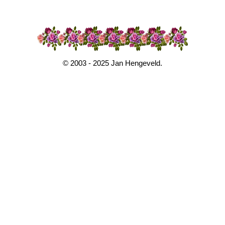
© 2003 - 2025 Jan Hengeveld.